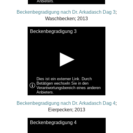
Anbieters.
Beckenbegradigung nach Dr. Arkadasch Dag 3
;
Waschbecken; 2013
Beckenbegradigung 3
Dies ist ein externer Link. Durch
Betätigen wechseln Sie in den
Verantwortungsbereich eines anderen
Anbieters.
Beckenbegradigung nach Dr. Arkadasch Dag 4
;
Eierpecken; 2013
Beckenbegradigung 4