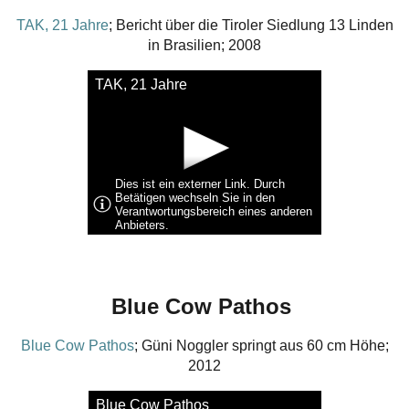
TAK, 21 Jahre
; Bericht über die Tiroler Siedlung 13 Linden
in Brasilien; 2008
TAK, 21 Jahre
Dies ist ein externer Link. Durch
Betätigen wechseln Sie in den
Verantwortungsbereich eines anderen
Anbieters.
Blue Cow Pathos
Blue Cow Pathos
; Güni Noggler springt aus 60 cm Höhe;
2012
Blue Cow Pathos