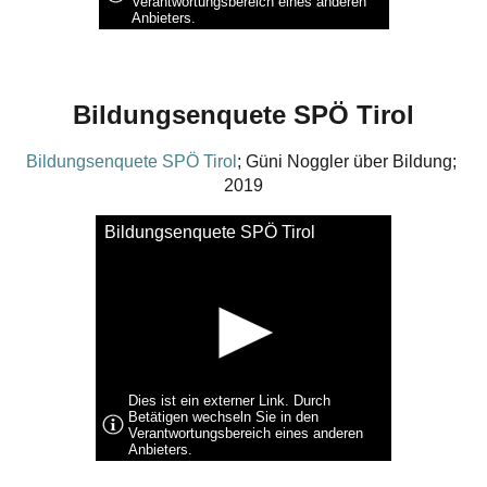
Verantwortungsbereich eines anderen
Anbieters.
Bildungsenquete SPÖ Tirol
Bildungsenquete SPÖ Tirol
; Güni Noggler über Bildung;
2019
Bildungsenquete SPÖ Tirol
Dies ist ein externer Link. Durch
Betätigen wechseln Sie in den
Verantwortungsbereich eines anderen
Anbieters.