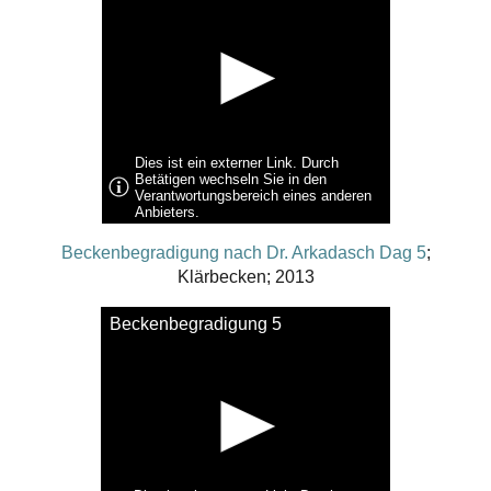
Dies ist ein externer Link. Durch
Betätigen wechseln Sie in den
Verantwortungsbereich eines anderen
Anbieters.
Beckenbegradigung nach Dr. Arkadasch Dag 5
;
Klärbecken; 2013
Beckenbegradigung 5