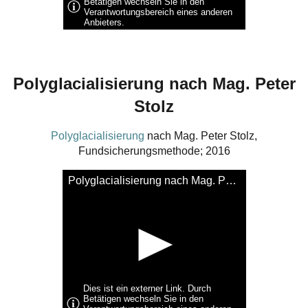
Betätigen wechseln Sie in den
Verantwortungsbereich eines anderen
Anbieters.
Polyglacialisierung nach Mag. Peter
Stolz
Polyglacialisierung
nach Mag. Peter Stolz,
Fundsicherungsmethode; 2016
Polyglacialisierung nach Mag. Peter Stolz
Dies ist ein externer Link. Durch
Betätigen wechseln Sie in den