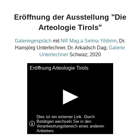
Eröffnung der Ausstellung "Die
Arteologie Tirols"
Galeriegespräch
mit
NR Mag.a Selma Yildirim
, Dr.
Hansjörg Unterlechner, Dr. Arkadsch Dag;
Galerie
Unterlechner
Schwaz; 2020
Eröffnung Arteologie Tirols
Dies ist ein externer Link. Durch
Betätigen wechseln Sie in den
Verantwortungsbereich eines anderen
Anbieters.