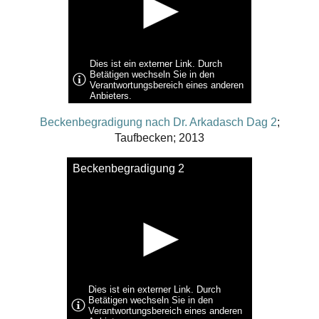
Dies ist ein externer Link. Durch
Betätigen wechseln Sie in den
Verantwortungsbereich eines anderen
Anbieters.
Beckenbegradigung nach Dr. Arkadasch Dag 2
;
Taufbecken; 2013
Beckenbegradigung 2
Dies ist ein externer Link. Durch
Betätigen wechseln Sie in den
Verantwortungsbereich eines anderen